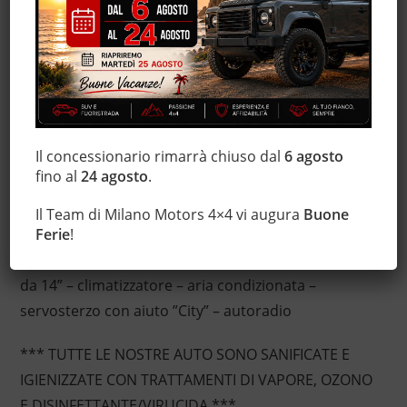
Marmitta catalitica
MP3
Servosterzo
Sound system
Trazione integrale
Il concessionario rimarrà chiuso dal
6 agosto
fino al
24 agosto
.
Descrizione
Il Team di Milano Motors 4×4 vi augura
Buone
Fiat Panda 1.2 Benz. – 4×4 – allestimento Climbing –
Ferie
!
140.689 Km certificati e garantiti – euro 5A – cerchi
da 14” – climatizzatore – aria condizionata –
servosterzo con aiuto ”City” – autoradio
*** TUTTE LE NOSTRE AUTO SONO SANIFICATE E
IGIENIZZATE CON TRATTAMENTI DI VAPORE, OZONO
E DISINFETTANTE/VIRUCIDA ***