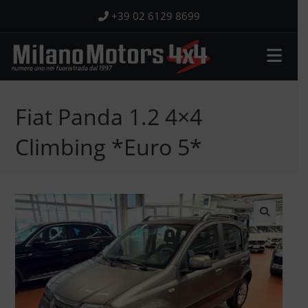
Salta
+39 02 6129 8699
al
contenuto
Fiat Panda 1.2 4×4
Climbing *Euro 5*
🔍