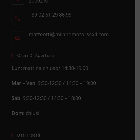
20092 MI
Opens
+39 02 61 29 86 99
in
Opens
a
in
new
matteotti@milanomotors4x4.com
Opens
your
tab
in
application
your
application
Orari Di Apertura
Lun
: mattina chiuso/ 14:30-19:00
Mar – Ven
: 9:30-12:30 / 14:30 – 19:00
Sab
: 9:30-12:30 / 14:30 – 18:00
Dom
: chiusi
Dati Fiscali