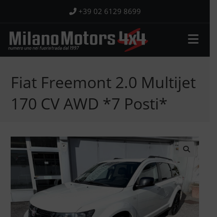
Salta
+39 02 6129 8699
al
contenuto
Fiat Freemont 2.0 Multijet
170 CV AWD *7 Posti*
🔍