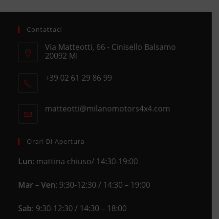
Contattaci
Via Matteotti, 66 - Cinisello Balsamo
20092 MI
Opens
+39 02 61 29 86 99
in
Opens
a
in
new
matteotti@milanomotors4x4.com
Opens
your
tab
in
application
your
application
Orari Di Apertura
Lun
: mattina chiuso/ 14:30-19:00
Mar – Ven
: 9:30-12:30 / 14:30 – 19:00
Sab
: 9:30-12:30 / 14:30 – 18:00