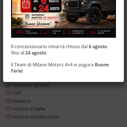
Monitoraggio pressione pneumatici
MP3
Sensori di parcheggio posteriori
Servosterzo
Sistema di navigazione
Sistema di visione notturna
Il concessionario rimarrà chiuso dal
6 agosto
fino al
24 agosto
.
Sound system
Specchietti laterali elettrici
Il Team di Milano Motors 4×4 vi augura
Buone
Start/Stop Automatico
Ferie
!
Tetto panorama
Tettuccio apribile
USB
Vivavoce
Volante in pelle
Volante multifunzione