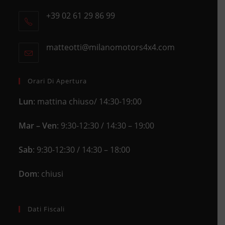
Opens
+39 02 61 29 86 99
in
Opens
a
in
new
matteotti@milanomotors4x4.com
Opens
your
tab
in
application
your
application
Orari Di Apertura
Lun
: mattina chiuso/ 14:30-19:00
Mar – Ven
: 9:30-12:30 / 14:30 – 19:00
Sab
: 9:30-12:30 / 14:30 – 18:00
Dom
: chiusi
Dati Fiscali