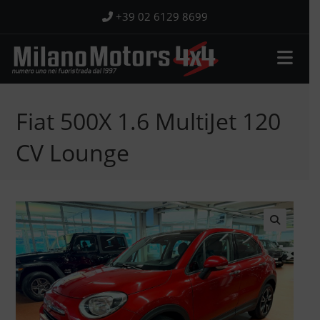
Salta
+39 02 6129 8699
al
contenuto
Fiat 500X 1.6 MultiJet 120
CV Lounge
🔍