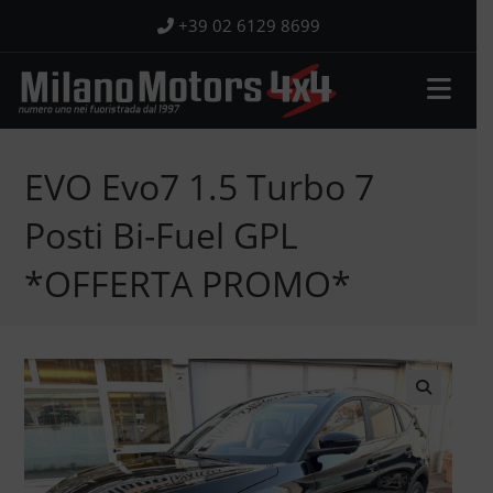
Salta
+39 02 6129 8699
al
contenuto
EVO Evo7 1.5 Turbo 7
Posti Bi-Fuel GPL
*OFFERTA PROMO*
🔍