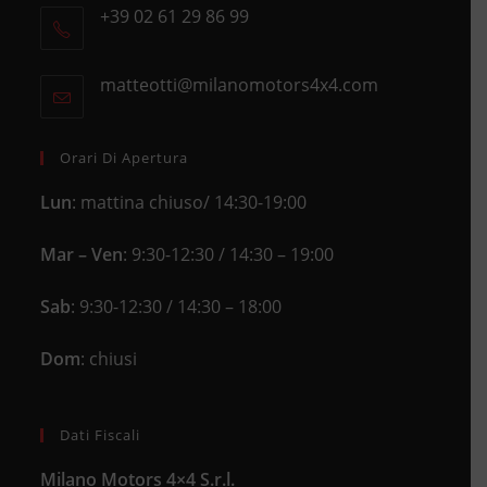
+39 02 61 29 86 99
in
Opens
a
in
new
matteotti@milanomotors4x4.com
Opens
your
tab
in
application
your
application
Orari Di Apertura
Lun
: mattina chiuso/ 14:30-19:00
Mar – Ven
: 9:30-12:30 / 14:30 – 19:00
Sab
: 9:30-12:30 / 14:30 – 18:00
Dom
: chiusi
Dati Fiscali
Milano Motors 4×4 S.r.l.