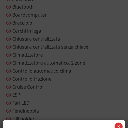
Bluetooth
Boardcomputer
Bracciolo
Cerchi in lega
Chiusura centralizzata
Chiusura centralizzata senza chiave
Climatizzatore
Climatizzatore automatico, 2 zone
Controllo automatico clima
Controllo trazione
Cruise Control
ESP
Fari LED
Fendinebbia
Hill holder
X
Immobilizzatore elettronico