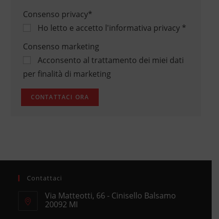
Consenso privacy
*
Ho letto e accetto
l'informativa privacy
*
Consenso marketing
Acconsento al trattamento dei miei dati
per finalità di marketing
Contattaci
Via Matteotti, 66 - Cinisello Balsamo
20092 MI
Opens