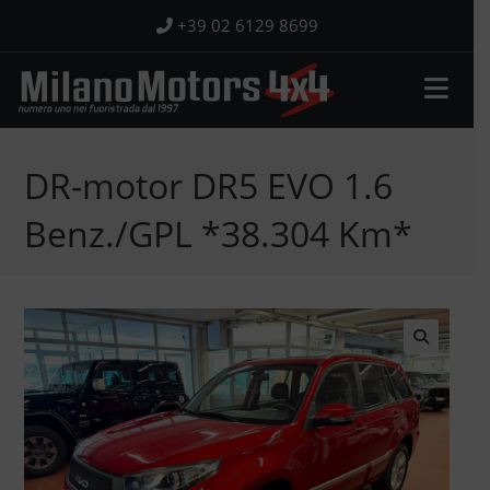
Salta
+39 02 6129 8699
al
contenuto
DR-motor DR5 EVO 1.6
Benz./GPL *38.304 Km*
🔍