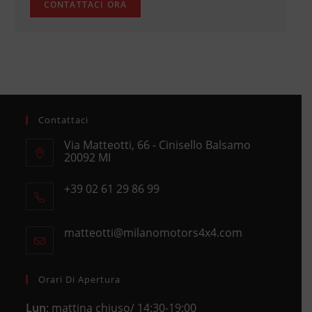
Contattaci
Via Matteotti, 66 - Cinisello Balsamo
20092 MI
Opens
+39 02 61 29 86 99
in
Opens
a
in
new
matteotti@milanomotors4x4.com
Opens
your
tab
in
application
your
application
Orari Di Apertura
Lun
: mattina chiuso/ 14:30-19:00