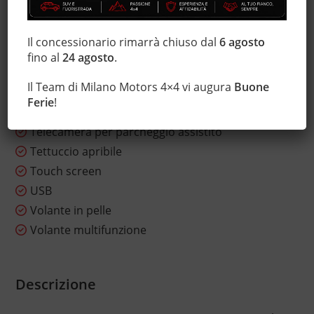
Sensori di parcheggio posteriori
Servosterzo
Il concessionario rimarrà chiuso dal
6 agosto
Sistema di visione notturna
fino al
24 agosto
.
Sound system
Il Team di Milano Motors 4×4 vi augura
Buone
Specchietti laterali elettrici
Ferie
!
Start/Stop Automatico
Telecamera per parcheggio assistito
Tettuccio apribile
Touch screen
USB
Volante in pelle
Volante multifunzione
Descrizione