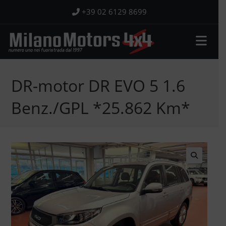
Salta
+39 02 6129 8699
al
contenuto
DR-motor DR EVO 5 1.6
Benz./GPL *25.862 Km*
🔍