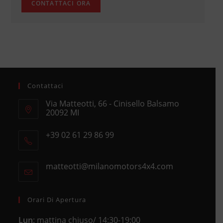
Contattaci
Via Matteotti, 66 - Cinisello Balsamo
20092 MI
Opens
+39 02 61 29 86 99
in
Opens
a
in
new
matteotti@milanomotors4x4.com
Opens
your
tab
in
application
your
application
Orari Di Apertura
Lun
: mattina chiuso/ 14:30-19:00