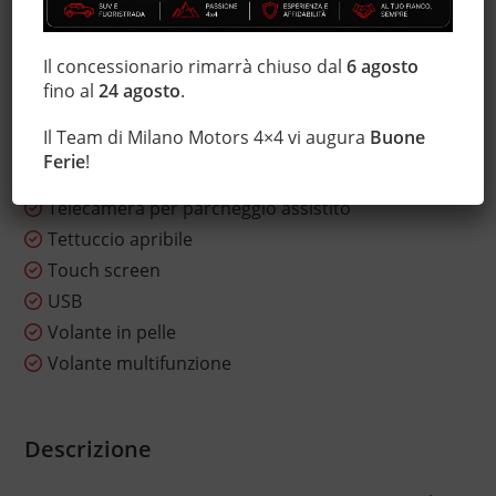
Sensori di parcheggio posteriori
Servosterzo
Il concessionario rimarrà chiuso dal
6 agosto
Sistema di visione notturna
fino al
24 agosto
.
Sound system
Il Team di Milano Motors 4×4 vi augura
Buone
Specchietti laterali elettrici
Ferie
!
Start/Stop Automatico
Telecamera per parcheggio assistito
Tettuccio apribile
Touch screen
USB
Volante in pelle
Volante multifunzione
Descrizione