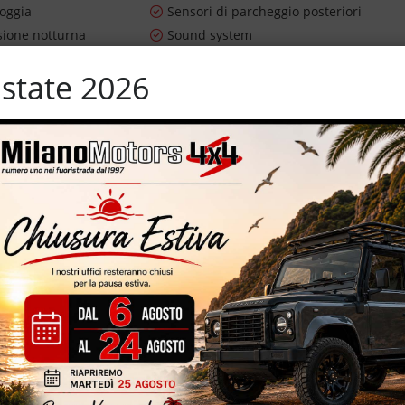
ioggia
Sensori di parcheggio posteriori
sione notturna
Sound system
utomatico
Telecamera per parcheggio assistito
state 2026
ibile
Touch screen
i
Vivavoce
ifunzione
o – 8.974 Km certificati e garantiti – auto pari al nuovo – schermo
 garanzia Ufficiale DR Motor fino a settembre 2027 – impianto GPL
ni in pelle totale – specchietti elettrici – volnte multifunzione –
o