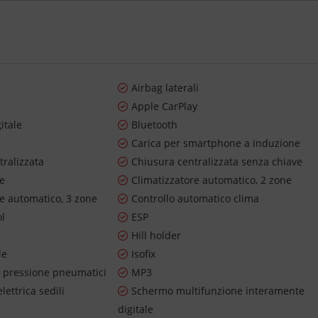
Airbag laterali
o
Apple CarPlay
itale
Bluetooth
Carica per smartphone a induzione
tralizzata
Chiusura centralizzata senza chiave
re
Climatizzatore automatico, 2 zone
re automatico, 3 zone
Controllo automatico clima
ol
ESP
Hill holder
le
Isofix
 pressione pneumatici
MP3
lettrica sedili
Schermo multifunzione interamente
digitale