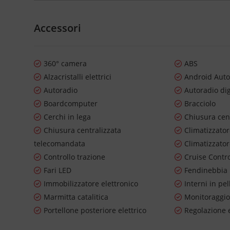
Accessori
360° camera
ABS
Alzacristalli elettrici
Android Aut
Autoradio
Autoradio dig
Boardcomputer
Bracciolo
Cerchi in lega
Chiusura cen
Chiusura centralizzata
Climatizzato
telecomandata
Climatizzato
Controllo trazione
Cruise Contr
Fari LED
Fendinebbia
Immobilizzatore elettronico
Interni in pel
Marmitta catalitica
Monitoraggio
Portellone posteriore elettrico
Regolazione e