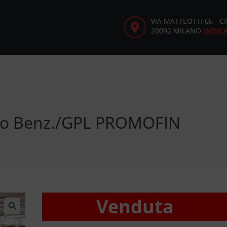
VIA MATTEOTTI 66 - 
20092 MILANO
INDIC
rbo Benz./GPL PROMOFIN
Venduta
🔍