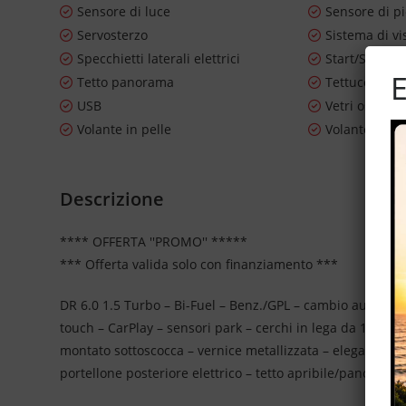
Sensore di luce
Sensore di p
Servosterzo
Sistema di vi
Specchietti laterali elettrici
Start/Stop A
E
Tetto panorama
Tettuccio apr
USB
Vetri oscurat
Volante in pelle
Volante mult
Descrizione
**** OFFERTA ''PROMO'' *****
*** Offerta valida solo con finanziamento ***
DR 6.0 1.5 Turbo – Bi-Fuel – Benz./GPL – cambio automatic
touch – CarPlay – sensori park – cerchi in lega da 19'' –
montato sottoscocca – vernice metallizzata – eleganti inter
portellone posteriore elettrico – tetto apribile/panoramic