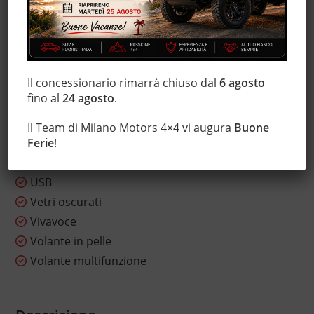
Servosterzo
Sistema di visione notturna
Sound system
Specchietti laterali elettrici
Il concessionario rimarrà chiuso dal
6 agosto
Start/Stop Automatico
fino al
24 agosto
.
Telecamera per parcheggio assistito
Tetto panorama
Il Team di Milano Motors 4×4 vi augura
Buone
Tettuccio apribile
Ferie
!
Touch screen
USB
Vetri oscurati
Vivavoce
Volante in pelle
Volante multifunzione