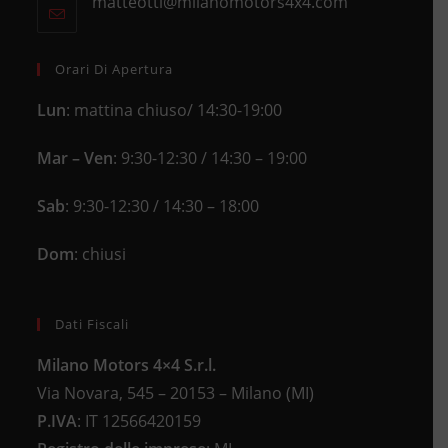
matteotti@milanomotors4x4.com
Opens
your
tab
in
application
your
application
Orari Di Apertura
Lun
: mattina chiuso/ 14:30-19:00
Mar – Ven
: 9:30-12:30 / 14:30 – 19:00
Sab
: 9:30-12:30 / 14:30 – 18:00
Dom
: chiusi
Dati Fiscali
Milano Motors 4×4 S.r.l.
Via Novara, 545 – 20153 – Milano (MI)
P.IVA
:
IT 12566420159