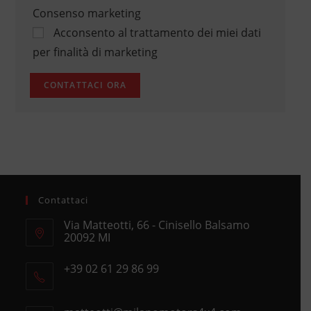
Consenso marketing
Acconsento al trattamento dei miei dati
per finalità di marketing
Contattaci
Via Matteotti, 66 - Cinisello Balsamo
20092 MI
Opens
+39 02 61 29 86 99
in
Opens
a
in
new