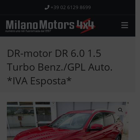
Salta
+39 02 6129 8699
al
contenuto
DR-motor DR 6.0 1.5
Turbo Benz./GPL Auto.
*IVA Esposta*
🔍