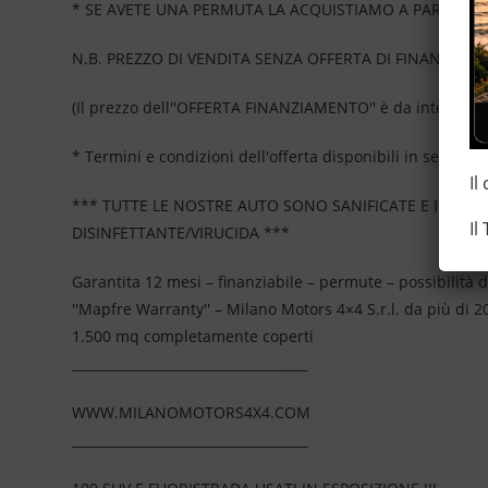
* SE AVETE UNA PERMUTA LA ACQUISTIAMO A PARTE OL
N.B. PREZZO DI VENDITA SENZA OFFERTA DI FINANZIAME
(Il prezzo dell''OFFERTA FINANZIAMENTO'' è da intendersi
* Termini e condizioni dell'offerta disponibili in sede, no
Il
*** TUTTE LE NOSTRE AUTO SONO SANIFICATE E IGIEN
Il
DISINFETTANTE/VIRUCIDA ***
Garantita 12 mesi – finanziabile – permute – possibilità d
''Mapfre Warranty'' – Milano Motors 4×4 S.r.l. da più di
1.500 mq completamente coperti
____________________________________
WWW.MILANOMOTORS4X4.COM
____________________________________