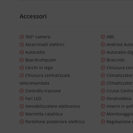
Accessori
360° camera
ABS
Alzacristalli elettrici
Android Aut
Autoradio
Autoradio dig
Boardcomputer
Bracciolo
Cerchi in lega
Chiusura cen
Chiusura centralizzata
Climatizzato
telecomandata
Climatizzato
Controllo trazione
Cruise Contr
Fari LED
Fendinebbia
Immobilizzatore elettronico
Interni in pel
Marmitta catalitica
Monitoraggio
Portellone posteriore elettrico
Regolazione e