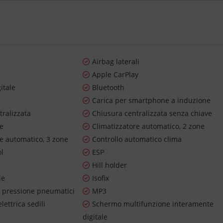
Airbag laterali
o
Apple CarPlay
itale
Bluetooth
Carica per smartphone a induzione
tralizzata
Chiusura centralizzata senza chiave
re
Climatizzatore automatico, 2 zone
re automatico, 3 zone
Controllo automatico clima
ol
ESP
Hill holder
le
Isofix
 pressione pneumatici
MP3
lettrica sedili
Schermo multifunzione interamente
digitale