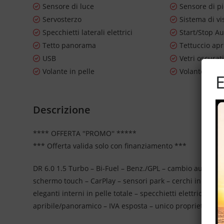
Sensore di luce
Sensore di p
Servosterzo
Sistema di vi
Specchietti laterali elettrici
Start/Stop A
Tetto panorama
Tettuccio apr
USB
Vetri oscurat
Volante in pelle
Volante mult
E
Descrizione
**** OFFERTA ''PROMO'' *****
*** Offerta valida solo con finanziamento ***
DR 6.0 1.5 Turbo – Bi-Fuel – Benz./GPL – cambio automatico
schermo touch – CarPlay – sensori park – cerchi in lega d
eleganti interni in pelle totale – specchietti elettrici – v
apribile/panoramico – IVA esposta – unico proprietario