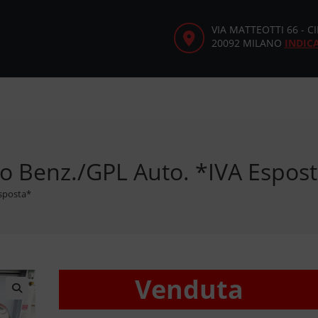
VIA MATTEOTTI 66 - 
20092 MILANO
INDIC
o Benz./GPL Auto. *IVA Espos
Esposta*
Venduta
🔍