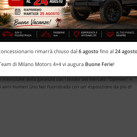
TRE AL FINANZIAMENTO *
NTO € 16.900,00
 passaggio di proprietà e oneri di finanziamento esclusi)
n esistate a contattarci *
 concessionario rimarrà chiuso dal
6 agosto
fino al
24 agost
IZZATE CON TRATTAMENTI DI VAPORE, OZONO E
 Team di Milano Motors 4×4 vi augura
Buone Ferie
!
i estensione della garanzia con i leader del mercato ''Opteven'' e
 20 anni Numeri Uno Nei Fuoristrada con un' esposizione da più di