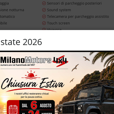
ioggia
Sensori di parcheggio posteriori
sione notturna
Sound system
utomatico
Telecamera per parcheggio assistito
ibile
Touch screen
i
Vivavoce
ifunzione
state 2026
 – 95.113 Km certificati e garantiti – auto pari al nuovo –
a 19'' – impianto GPL montato sottoscocca – vernice metallizzata –
olnte multifunzione – portellone posteriore elettrico – tetto