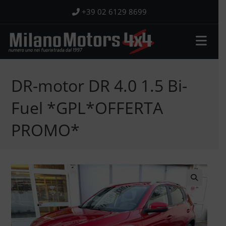
Salta
+39 02 6129 8699
al
contenuto
DR-motor DR 4.0 1.5 Bi-
Fuel *GPL*OFFERTA
PROMO*
🔍