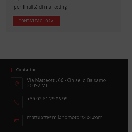
per finalità di marketing
Contattaci
Via Matteotti, 66 - Cinisello Balsamo
20092 MI
Opens
+39 02 61 29 86 99
in
Opens
a
in
new
matteotti@milanomotors4x4.com
Opens
your
tab
in
application
your