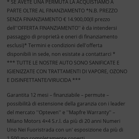
* SE AVETE UNA PERMUTA LA ACQUISTIAMO A
PARTE OLTRE AL FINANZIAMENTO *N.B. PREZZO
SENZA FINANZIAMENTO € 14.900,00(Il prezzo
dell''OFFERTA FINANZIAMENTO'' è da intendersi
passaggio di proprietà e oneri di finanziamento
esclusi)* Termini e condizioni dell'offerta
disponibili in sede, non esistate a contattarci *
*** TUTTE LE NOSTRE AUTO SONO SANIFICATE E
IGIENIZZATE CON TRATTAMENTI DI VAPORE, OZONO
E DISINFETTANTE/VIRUCIDA ***
Garantita 12 mesi – finanziabile – permute –
possibilità di estensione della garanzia con i leader
del mercato ''Opteven'' e ''Mapfre Warranty'' –
Milano Motors 4×4 S.r.l. da più di 20 anni Numeri
Uno Nei Fuoristrada con un' esposizione da più di
1.500 mq completamente coperti