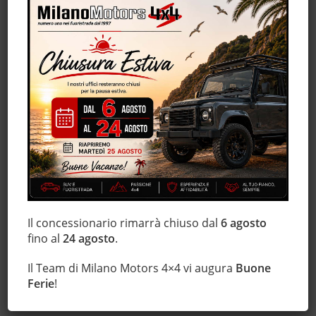
Luci diurne
Marmitta catalitica
Monitoraggio pressione pneumatici
MP3
Regolazione elettrica sedili
Schermo multifunzione interamente digitale
Sedile posteriore sdoppiato
Sensori di parcheggio posteriori
Servosterzo
Sistema di visione notturna
Sound system
Specchietti laterali elettrici
Il concessionario rimarrà chiuso dal
6 agosto
fino al
24 agosto
.
Start/Stop Automatico
Telecamera per parcheggio assistito
Il Team di Milano Motors 4×4 vi augura
Buone
Tettuccio apribile
Ferie
!
Touch screen