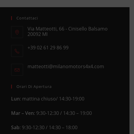
Contattaci
Via Matteotti, 66 - Cinisello Balsamo
20092 MI
Opens
+39 02 61 29 86 99
in
Opens
a
in
new
matteotti@milanomotors4x4.com
Opens
your
tab
in
application
your
application
Orari Di Apertura
Lun
: mattina chiuso/ 14:30-19:00
Mar – Ven
: 9:30-12:30 / 14:30 – 19:00
Sab
: 9:30-12:30 / 14:30 – 18:00