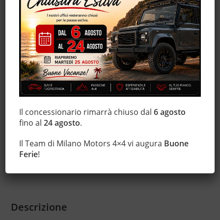
MP3
Sensori di parcheggio posteriori
Servosterzo
Sistema di visione notturna
Sound system
Specchietti laterali elettrici
Start/Stop Automatico
Telecamera per parcheggio assistito
Il concessionario rimarrà chiuso dal
6 agosto
Touch screen
fino al
24 agosto
.
USB
Vivavoce
Il Team di Milano Motors 4×4 vi augura
Buone
Ferie
!
Volante in pelle
Volante multifunzione
Descrizione