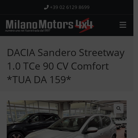
Salta
+39 02 6129 8699
al
contenuto
DACIA Sandero Streetway
1.0 TCe 90 CV Comfort
*TUA DA 159*
🔍