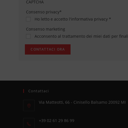
CAPTCHA
Consenso privacy
*
Ho letto e accetto
l'informativa privacy
*
Consenso marketing
Acconsento al trattamento dei miei dati per final
Contattaci
Via Matteotti, 66 - Cinisello Balsamo 20092 MI
Opens
in
+39 02 61 29 86 99
a
Opens