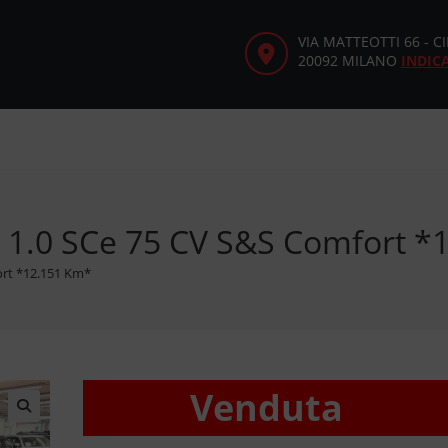
VIA MATTEOTTI 66 - 
20092 MILANO
INDIC
 1.0 SCe 75 CV S&S Comfort *
ort *12.151 Km*
Venduta
🔍