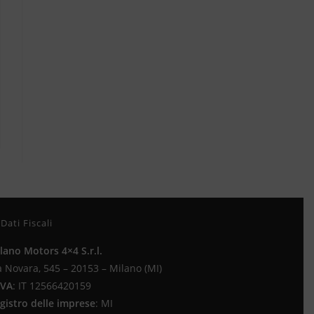
Dati Fiscali
lano Motors 4×4 S.r.l.
a Novara, 545 – 20153 – Milano (MI)
IVA
:
IT 12566420159
gistro delle imprese
:
MI