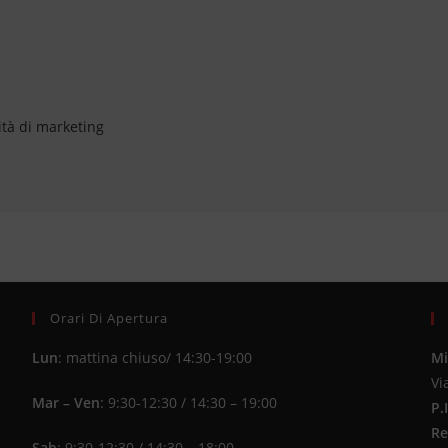
ità di marketing
Orari Di Apertura
Lun
: mattina chiuso/ 14:30-19:00
Mi
Vi
Mar – Ven
: 9:30-12:30 / 14:30 – 19:00
P.
Re
Sab
: 9:30-12:30 / 14:30 – 18:00