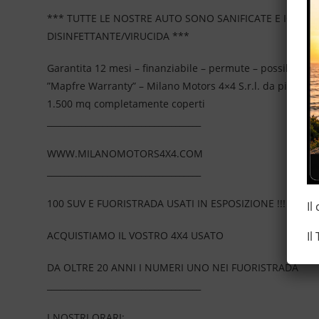
*** TUTTE LE NOSTRE AUTO SONO SANIFICATE E IGIEN
DISINFETTANTE/VIRUCIDA ***
Garantita 12 mesi – finanziabile – permute – possibilità 
”Mapfre Warranty” – Milano Motors 4×4 S.r.l. da più di 2
1.500 mq completamente coperti
____________________________________
WWW.MILANOMOTORS4X4.COM
____________________________________
100 SUV E FUORISTRADA USATI IN ESPOSIZIONE !!!
Il
Il
ACQUISTIAMO IL VOSTRO 4X4 USATO
DA OLTRE 20 ANNI I NUMERI UNO NEI FUORISTRADA
____________________________________
I NOSTRI ORARI: