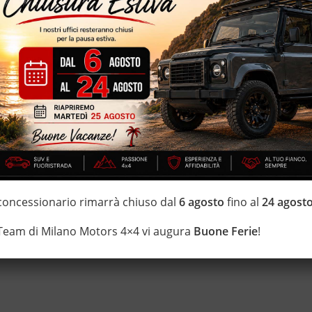
IZZATE CON TRATTAMENTI DI VAPORE, OZONO E
di estensione della garanzia con i leader del mercato ”Opteven” e
0 anni Numeri Uno Nei Fuoristrada con un’ esposizione da più di
 concessionario rimarrà chiuso dal
6 agosto
fino al
24 agost
 Team di Milano Motors 4×4 vi augura
Buone Ferie
!