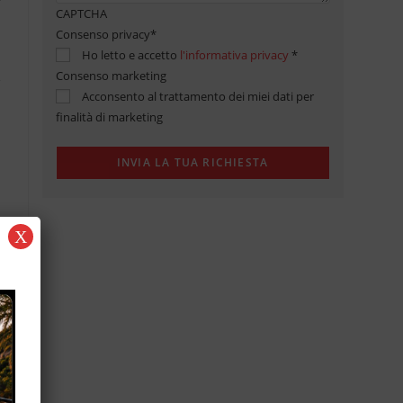
CAPTCHA
Consenso privacy
*
Ho letto e accetto
l'informativa privacy
*
Consenso marketing
Acconsento al trattamento dei miei dati per
finalità di marketing
X