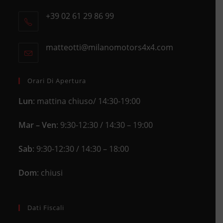
Opens
+39 02 61 29 86 99
in
Opens
a
in
new
matteotti@milanomotors4x4.com
Opens
your
tab
in
application
your
application
Orari Di Apertura
Lun
: mattina chiuso/ 14:30-19:00
Mar – Ven
: 9:30-12:30 / 14:30 – 19:00
Sab
: 9:30-12:30 / 14:30 – 18:00
Dom
: chiusi
Dati Fiscali