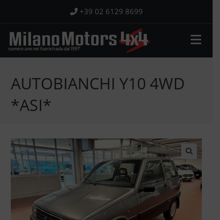
Salta
+39 02 6129 8699
al
contenuto
AUTOBIANCHI Y10 4WD
*ASI*
🔍