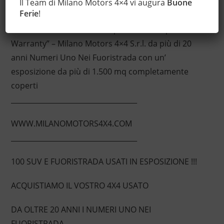
Il Team di Milano Motors 4×4 vi augura
Buone
Ferie
!
Permute – possibilità di estensione della garanzia
con i leader del mercato ”Opteven” e ”Mapfre
Warranty” – Milano Motors 4×4 S.r.l. da più di 20
anni Numeri Uno Nei Fuoristrada con un’
esposizione da più di 1.500 mq completamente
coperti
____________________________________
WWW.MILANOMOTORS4X4.COM
____________________________________
100 SUV E FUORISTRADA USATI IN ESPOSIZIONE !!!
ACQUISTIAMO IL VOSTRO 4X4 USATO
DA OLTRE 20 ANNI I NUMERI UNO NEI
FUORISTRADA