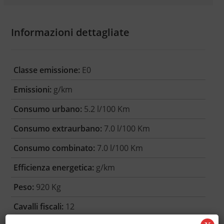
Informazioni dettagliate
Classe emissione:
E0
Emissioni:
g/km
Consumo urbano:
5.2 l/100 Km
Consumo extraurbano:
7.0 l/100 Km
Consumo combinato:
7.0 l/100 Km
Efficienza energetica:
g/km
Peso:
920 Kg
Cavalli fiscali:
12