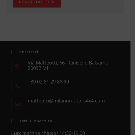
Contattaci
Via Matteotti, 66 - Cinisello Balsamo
20092 MI
Opens
+39 02 61 29 86 99
in
Opens
a
in
new
matteotti@milanomotors4x4.com
Opens
your
tab
in
application
your
application
Orari Di Apertura
Lun
: mattina chiuso/ 14:30-19:00