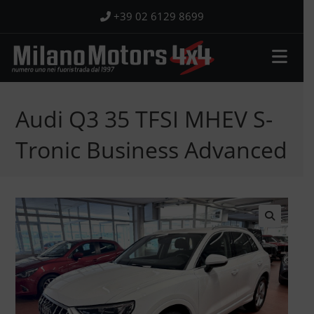
Salta
+39 02 6129 8699
al
contenuto
Audi Q3 35 TFSI MHEV S-
Tronic Business Advanced
🔍