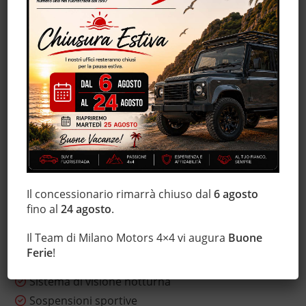
Immobilizzatore elettronico
Isofix
Luci diurne
Luci diurne LED
Marmitta catalitica
MP3
Riconoscimento dei segnali stradali
Schermo multifunzione interamente digitale
Sedile posteriore sdoppiato
Sensore di luce
Il concessionario rimarrà chiuso dal
6 agosto
Sensore di pioggia
fino al
24 agosto
.
Sensori di parcheggio posteriori
Il Team di Milano Motors 4×4 vi augura
Buone
Servosterzo
Ferie
!
Sistema di navigazione
Sistema di visione notturna
Sospensioni sportive