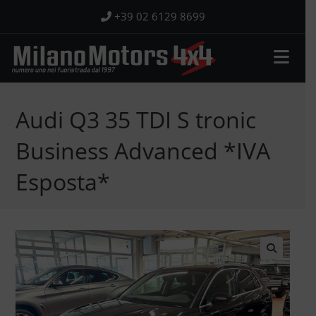
Salta
+39 02 6129 8699
al
contenuto
Audi Q3 35 TDI S tronic
Business Advanced *IVA
Esposta*
🔍