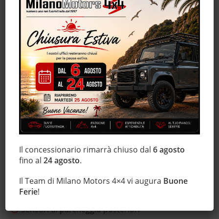
Fari LED
Frenata d'emergenza assistita
Freno di stazionamento elettrico
Hill holder
Immobilizzatore elettronico
Isofix
Leve al volante
Luci diurne
Marmitta catalitica
Monitoraggio pressione pneumatici
MP3
Il concessionario rimarrà chiuso dal
6 agosto
Riconoscimento dei segnali stradali
fino al
24 agosto
.
Sedile posteriore sdoppiato
Il Team di Milano Motors 4×4 vi augura
Buone
Sensore di luce
Ferie
!
Sensore di pioggia
Sensori di parcheggio posteriori