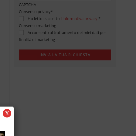
CAPTCHA
Consenso privacy
*
Ho letto e accetto
l'informativa privacy
*
Consenso marketing
Acconsento al trattamento dei miei dati per
finalità di marketing
X