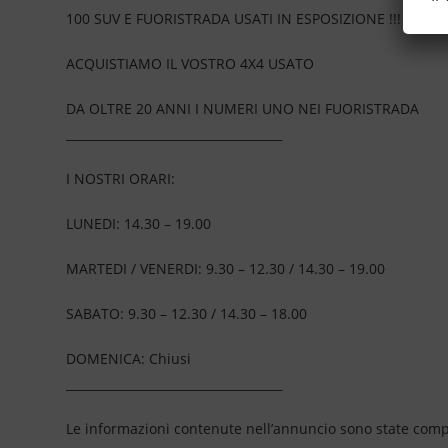
100 SUV E FUORISTRADA USATI IN ESPOSIZIONE !!!
ACQUISTIAMO IL VOSTRO 4X4 USATO
DA OLTRE 20 ANNI I NUMERI UNO NEI FUORISTRADA
____________________________________
I NOSTRI ORARI:
LUNEDI: 14.30 – 19.00
MARTEDI / VENERDI: 9.30 – 12.30 / 14.30 – 19.00
SABATO: 9.30 – 12.30 / 14.30 – 18.00
DOMENICA: Chiusi
____________________________________
Le informazioni contenute nell’annuncio sono state compil