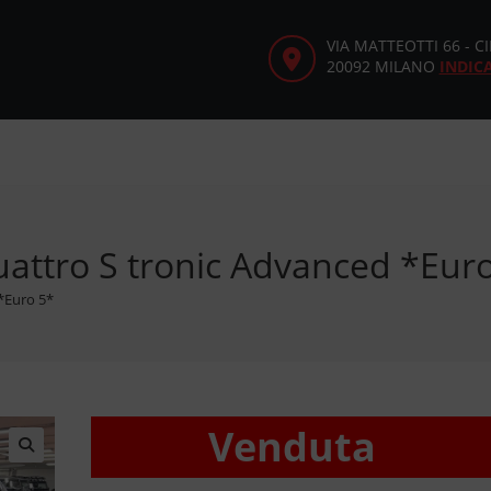
VIA MATTEOTTI 66 - 
20092 MILANO
INDIC
uattro S tronic Advanced *Eur
 *Euro 5*
Venduta
🔍