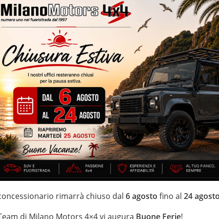
B con dispositivo antiparticolato (FAP) – 177.049 km certificati,
utomatico – navigatore cartografico – cerchi in lega d 18” – vernice
IZZATE CON TRATTAMENTI DI VAPORE, OZONO E
 garanzia con i leader del mercato ”Mapfre Warranty” o ”Opteven” –
ei Fuoristrada con un’ esposizione da più di 1.500 mq
 concessionario rimarrà chiuso dal
6 agosto
fino al
24 agost
 Team di Milano Motors 4×4 vi augura
Buone Ferie
!