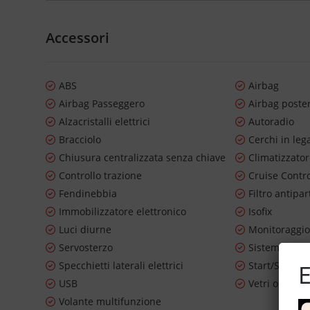
Accessori
ABS
Airbag
Airbag Passeggero
Airbag poste
Alzacristalli elettrici
Autoradio
Bracciolo
Cerchi in leg
Chiusura centralizzata senza chiave
Climatizzato
Controllo trazione
Cruise Contr
Fendinebbia
Filtro antipar
Immobilizzatore elettronico
Isofix
Luci diurne
Monitoraggio
Servosterzo
Sistema di n
Specchietti laterali elettrici
Start/Stop A
E
USB
Vetri oscurat
Volante multifunzione