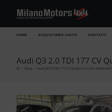
Salta
al
contenuto
HOME
ACQUISTIAMO USATO
CONTATTI
Audi Q3 2.0 TDI 177 CV Q
>
Shop
>
Audi Q3 2.0 TDI 177 CV Quattro S tronic Advanced