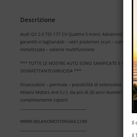
Descrizione
Audi Q3 2.0 TDI 177 CV Quattro S tronic Advanced – euro 5
garantiti e tagliandati – vetri posteriori scuri – cambio a
metallizzata – volante multifunzione
*** TUTTE LE NOSTRE AUTO SONO SANIFICATE E IGIEN
DISINFETTANTE/VIRUCIDA ***
Finanziabile – permute – possibilità di estensione della
Milano Motors 4×4 S.r.l. da più di 20 anni Numeri Uno N
completamente coperti
____________________________________
WWW.MILANOMOTORS4X4.COM
Il
____________________________________
Il