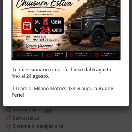
Fendinebbia
Freno di stazionamento elettrico
Hill holder
Immobilizzatore elettronico
Interni in pelle
Isofix
Lettore CD
Leve al volante
Marmitta catalitica
Il concessionario rimarrà chiuso dal
6 agosto
fino al
24 agosto
.
Monitoraggio pressione pneumatici
MP3
Il Team di Milano Motors 4×4 vi augura
Buone
Ruotino
Ferie
!
Sensore di luce
Sensore di pioggia
Servosterzo
Sistema di navigazione