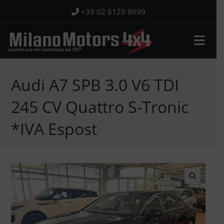
Salta
+39 02 6129 8699
al
contenuto
Audi A7 SPB 3.0 V6 TDI
245 CV Quattro S-Tronic
*IVA Espost
🔍