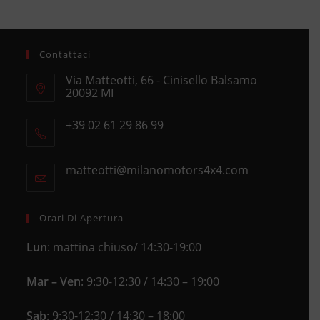
Contattaci
Via Matteotti, 66 - Cinisello Balsamo
20092 MI
Opens
+39 02 61 29 86 99
in
Opens
a
in
new
matteotti@milanomotors4x4.com
Opens
your
tab
in
application
your
application
Orari Di Apertura
Lun
: mattina chiuso/ 14:30-19:00
Mar – Ven
: 9:30-12:30 / 14:30 – 19:00
Sab
: 9:30-12:30 / 14:30 – 18:00