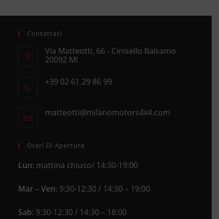
Contattaci
Via Matteotti, 66 - Cinisello Balsamo
20092 MI
Opens
+39 02 61 29 86 99
in
Opens
a
in
new
matteotti@milanomotors4x4.com
Opens
your
tab
in
application
your
application
Orari Di Apertura
Lun
: mattina chiuso/ 14:30-19:00
Mar – Ven
: 9:30-12:30 / 14:30 – 19:00
Sab
: 9:30-12:30 / 14:30 – 18:00