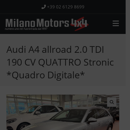
Salta
+39 02 6129 8699
al
contenuto
Audi A4 allroad 2.0 TDI
190 CV QUATTRO Stronic
*Quadro Digitale*
🔍