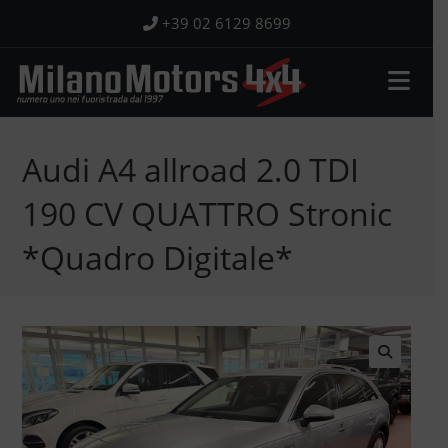
Salta
+39 02 6129 8699
al
contenuto
Audi A4 allroad 2.0 TDI
190 CV QUATTRO Stronic
*Quadro Digitale*
🔍