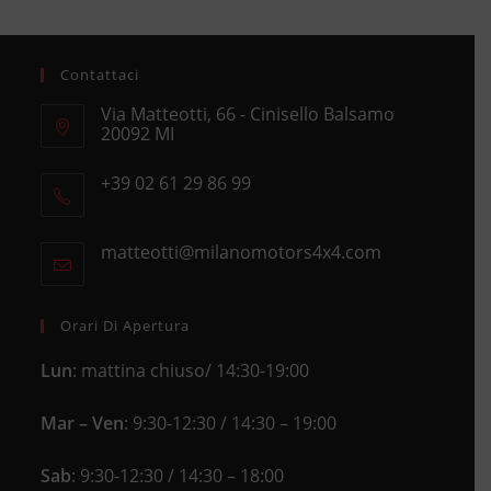
Contattaci
Via Matteotti, 66 - Cinisello Balsamo
20092 MI
Opens
+39 02 61 29 86 99
in
Opens
a
in
new
matteotti@milanomotors4x4.com
Opens
your
tab
in
application
your
application
Orari Di Apertura
Lun
: mattina chiuso/ 14:30-19:00
Mar – Ven
: 9:30-12:30 / 14:30 – 19:00
Sab
: 9:30-12:30 / 14:30 – 18:00