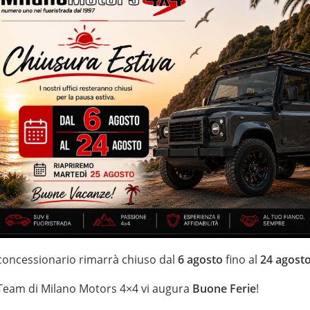
– euro 6B – 84.882 Km certificatiu e garantiti – navigatore
– specchietti elettrici – sensori park
IZZATE CON TRATTAMENTI DI VAPORE, OZONO E
di estensione della garanzia con i leader del mercato ”Opteven” e
0 anni Numeri Uno Nei Fuoristrada con un’ esposizione da più di
 concessionario rimarrà chiuso dal
6 agosto
fino al
24 agost
 Team di Milano Motors 4×4 vi augura
Buone Ferie
!