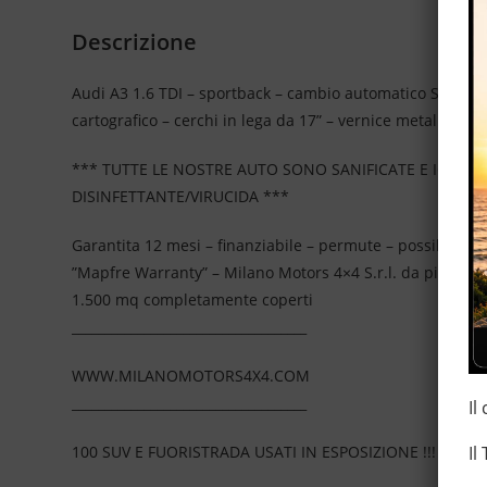
Descrizione
Audi A3 1.6 TDI – sportback – cambio automatico S-Tronic 
cartografico – cerchi in lega da 17” – vernice metallizzato 
*** TUTTE LE NOSTRE AUTO SONO SANIFICATE E IGIEN
DISINFETTANTE/VIRUCIDA ***
Garantita 12 mesi – finanziabile – permute – possibilità 
”Mapfre Warranty” – Milano Motors 4×4 S.r.l. da più di 2
1.500 mq completamente coperti
____________________________________
WWW.MILANOMOTORS4X4.COM
____________________________________
Il
Il
100 SUV E FUORISTRADA USATI IN ESPOSIZIONE !!!