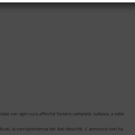
ate con ogni cura affinché fossero complete, tuttavia, a volte
dicati, la corrispondenza dei dati descritti. L’ annuncio non ha