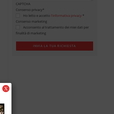
CAPTCHA
Consenso privacy
*
Ho letto e accetto
l'informativa privacy
*
Consenso marketing
Acconsento al trattamento dei miei dati per
finalità di marketing
X