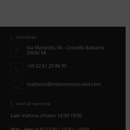
Contattaci
Via Matteotti, 66 - Cinisello Balsamo
20092 MI
Opens
+39 02 61 29 86 99
in
Opens
a
in
new
matteotti@milanomotors4x4.com
Opens
your
tab
in
application
your
application
Orari Di Apertura
Lun
: mattina chiuso/ 14:30-19:00
Mar – Ven
: 9:30-12:30 / 14:30 – 19:00