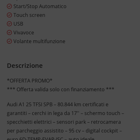
Start/Stop Automatico
Touch screen
USB
Vivavoce
Volante multifunzione
Descrizione
*OFFERTA PROMO*
*** Offerta valida solo con finanziamento ***
Audi A1 25 TFSI SPB – 80.844 km certificati e
garantiti – cerchi in lega da 17'' – schermo touch –
specchietti elettrici – sensori park – retrocamera
per parcheggio assistito – 95 cv – digital cockpit –
euro 6D-TEMP-EVAP-ISC – auto ideale