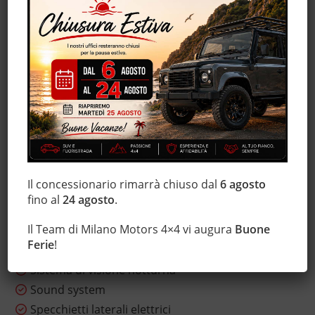
Isofix
Luci diurne
Marmitta catalitica
Monitoraggio pressione pneumatici
MP3
Pacchetto sportivo
Schermo multifunzione interamente digitale
Sedile posteriore sdoppiato
Sedili sportivi
Il concessionario rimarrà chiuso dal
6 agosto
Sensore di luce
fino al
24 agosto
.
Sensore di pioggia
Il Team di Milano Motors 4×4 vi augura
Buone
Sensori di parcheggio posteriori
Ferie
!
Servosterzo
Sistema di visione notturna
Sound system
Specchietti laterali elettrici