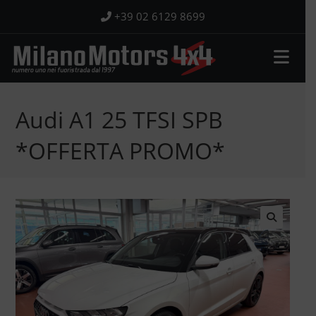
Salta
+39 02 6129 8699
al
contenuto
Audi A1 25 TFSI SPB
*OFFERTA PROMO*
🔍