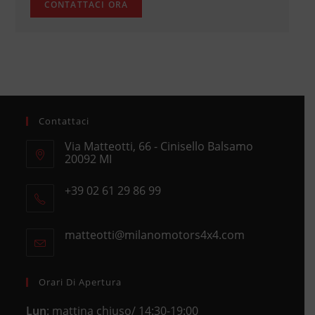
Contattaci
Via Matteotti, 66 - Cinisello Balsamo
20092 MI
Opens
+39 02 61 29 86 99
in
Opens
a
in
new
matteotti@milanomotors4x4.com
Opens
your
tab
in
application
your
application
Orari Di Apertura
Lun
: mattina chiuso/ 14:30-19:00