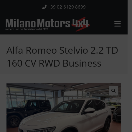
Salta
+39 02 6129 8699
al
contenuto
Alfa Romeo Stelvio 2.2 TD
160 CV RWD Business
🔍