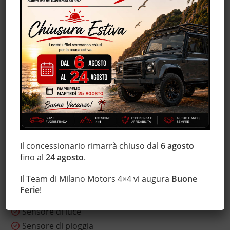
Fari Xenon
Fendinebbia
Frenata d'emergenza assistita
Freno di stazionamento elettrico
Immobilizzatore elettronico
Isofix
Limitatore di velocità
Luci diurne
Luci diurne LED
Marmitta catalitica
Il concessionario rimarrà chiuso dal
6 agosto
Monitoraggio pressione pneumatici
fino al
24 agosto
.
MP3
Il Team di Milano Motors 4×4 vi augura
Buone
Pacchetto sportivo
Ferie
!
Sedile posteriore sdoppiato
Sensore di luce
Sensore di pioggia