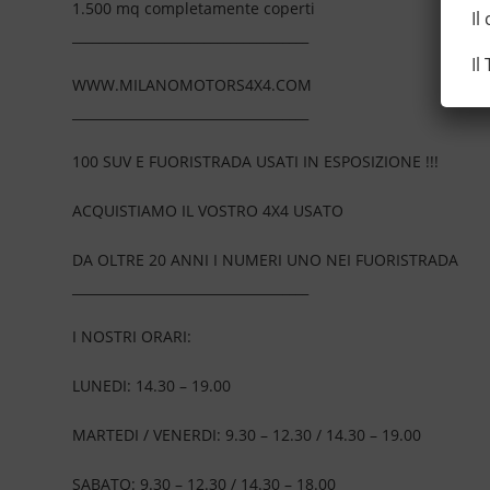
1.500 mq completamente coperti
Il
____________________________________
Il
WWW.MILANOMOTORS4X4.COM
____________________________________
100 SUV E FUORISTRADA USATI IN ESPOSIZIONE !!!
ACQUISTIAMO IL VOSTRO 4X4 USATO
DA OLTRE 20 ANNI I NUMERI UNO NEI FUORISTRADA
____________________________________
I NOSTRI ORARI:
LUNEDI: 14.30 – 19.00
MARTEDI / VENERDI: 9.30 – 12.30 / 14.30 – 19.00
SABATO: 9.30 – 12.30 / 14.30 – 18.00