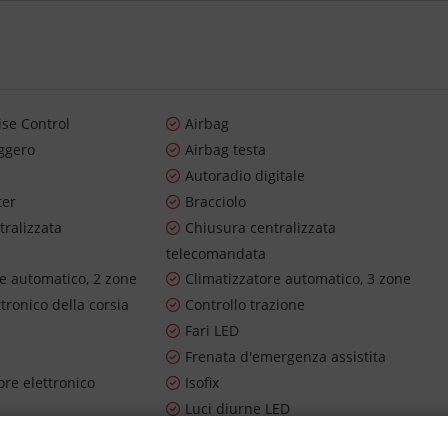
ise Control
Airbag
ggero
Airbag testa
Autoradio digitale
ter
Bracciolo
tralizzata
Chiusura centralizzata
telecomandata
re automatico, 2 zone
Climatizzatore automatico, 3 zone
ttronico della corsia
Controllo trazione
Fari LED
Frenata d'emergenza assistita
re elettronico
Isofix
Luci diurne LED
 pressione pneumatici
MP3