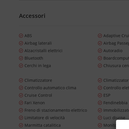
Accessori
ABS
Adaptive Cru
Airbag laterali
Airbag Passe
Alzacristalli elettrici
Autoradio
Bluetooth
Boardcompu
Cerchi in lega
Chiusura cen
Climatizzatore
Climatizzato
Controllo automatico clima
Controllo ele
Cruise Control
ESP
Fari Xenon
Fendinebbia
Freno di stazionamento elettrico
Immobilizzato
Limitatore di velocità
Luci diurne
Marmitta catalitica
Monitoraggio