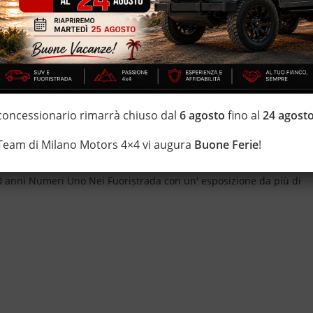
 passaggio di proprietà e oneri di finanziamento esclusi)*
esistate a contattarci *
 concessionario rimarrà chiuso dal
6 agosto
fino al
24 agost
IZZATE CON TRATTAMENTI DI VAPORE, OZONO E
 Team di Milano Motors 4×4 vi augura
Buone Ferie
!
i estensione della garanzia con i leader del mercato ''Opteven'' e
 20 anni Numeri Uno Nei Fuoristrada con un' esposizione da più di