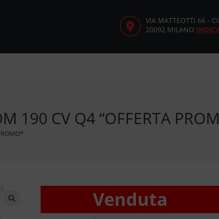
VIA MATTEOTTI 66 - 
20092 MILANO
INDIC
JTDM 190 CV Q4 “OFFERTA PRO
A PROMO*
Venduta
🔍