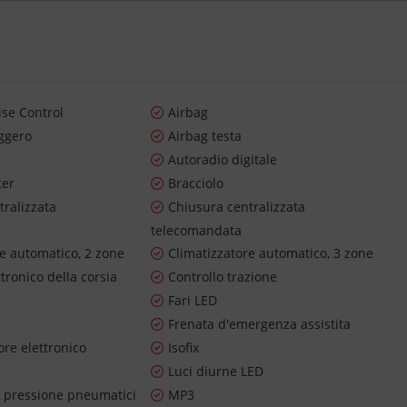
ise Control
Airbag
ggero
Airbag testa
Autoradio digitale
ter
Bracciolo
tralizzata
Chiusura centralizzata
telecomandata
re automatico, 2 zone
Climatizzatore automatico, 3 zone
ttronico della corsia
Controllo trazione
Fari LED
Frenata d'emergenza assistita
re elettronico
Isofix
Luci diurne LED
 pressione pneumatici
MP3