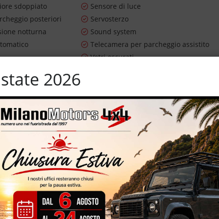
riore sdoppiato
Sensore di luce
rcheggio posteriori
Servosterzo
sione notturna
Sound system
utomatico
Telecamera per parcheggio assistito
Vetri oscurati
lle
Volante multifunzione
state 2026
ness – 108.410 km certificati e garantiti – 4WD – euro 6D-ISC-FCM 
ore cartografico – volante multifunzione – specchietti elettrici –
rcheggio assistito – vetri oscurati
TRE AL FINANZIAMENTO *