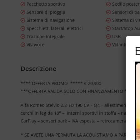
Pacchetto sportivo
Sedile poste
Sensore di pioggia
Sensori di pa
Sistema di navigazione
Sistema di vi
Specchietti laterali elettrici
Start/Stop A
Trazione integrale
USB
Vivavoce
Volante in pe
E
Descrizione
**** OFFERTA PROMO ***** € 20,900
***OFFERTA VALIDA SOLO CON FINANZIAMENTO ***
Alfa Romeo Stelvio 2.2 TD 190 CV – Q4 – allestimento Busi
cerchi in leg da 18'' – interni sportivi in stoffa – navigat
CarPlay – sensori park – IVA esposta – retrocamera per pa
* SE AVETE UNA PERMUTA LA ACQUISTIAMO A PARTE OL