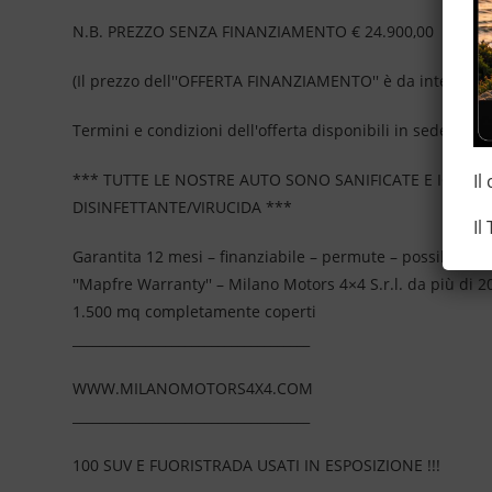
N.B. PREZZO SENZA FINANZIAMENTO € 24.900,00
(Il prezzo dell''OFFERTA FINANZIAMENTO'' è da intendersi
Termini e condizioni dell'offerta disponibili in sede, non 
Il
*** TUTTE LE NOSTRE AUTO SONO SANIFICATE E IGIEN
DISINFETTANTE/VIRUCIDA ***
Il
Garantita 12 mesi – finanziabile – permute – possibilità d
''Mapfre Warranty'' – Milano Motors 4×4 S.r.l. da più di
1.500 mq completamente coperti
____________________________________
WWW.MILANOMOTORS4X4.COM
____________________________________
100 SUV E FUORISTRADA USATI IN ESPOSIZIONE !!!