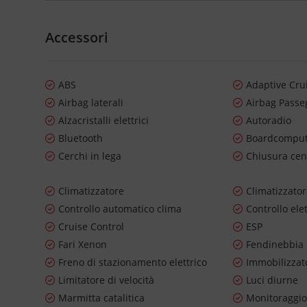
Accessori
ABS
Adaptive Cru
Airbag laterali
Airbag Passe
Alzacristalli elettrici
Autoradio
Bluetooth
Boardcompu
Cerchi in lega
Chiusura cen
Climatizzatore
Climatizzato
Controllo automatico clima
Controllo ele
Cruise Control
ESP
Fari Xenon
Fendinebbia
Freno di stazionamento elettrico
Immobilizzato
Limitatore di velocità
Luci diurne
Marmitta catalitica
Monitoraggio