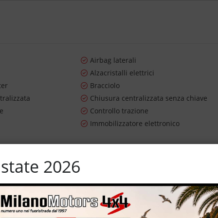
Airbag laterali
Alzacristalli elettrici
ter
Bracciolo
tralizzata
Chiusura centralizzata senza chiave
re
Controllo trazione
Immobilizzatore elettronico
state 2026
– interni in stoffa – cerchi in lega da 16” – volante multifunzione –