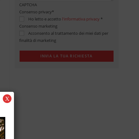
CAPTCHA
Consenso privacy
*
Ho letto e accetto
l'informativa privacy
*
Consenso marketing
Acconsento al trattamento dei miei dati per
finalità di marketing
X