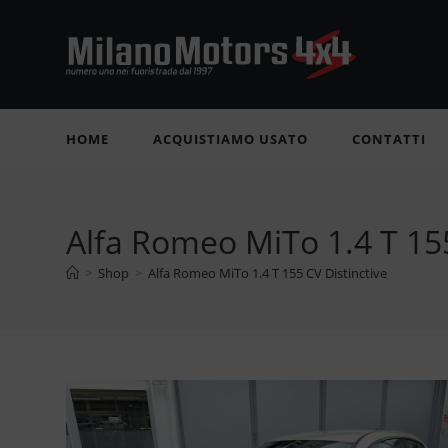
Salta
al
contenuto
HOME
ACQUISTIAMO USATO
CONTATTI
Alfa Romeo MiTo 1.4 T 155
>
Shop
>
Alfa Romeo MiTo 1.4 T 155 CV Distinctive