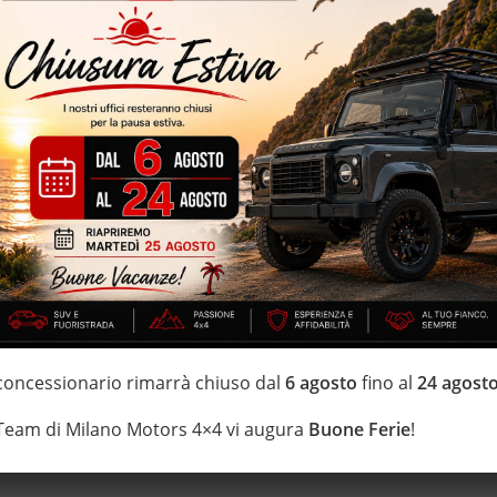
ATORE DEL SETTORE – NON VIENE FORNITA GARANZIA ***
E PROVA SU STRADA PRIMA DELLA VENDITA ***
IZZATE CON TRATTAMENTI DI VAPORE, OZONO E
 garanzia con i leader del mercato ”Opteven” e ”Mapfre Warranty” –
ei Fuoristrada con un’ esposizione da più di 1.500 mq
 concessionario rimarrà chiuso dal
6 agosto
fino al
24 agost
 Team di Milano Motors 4×4 vi augura
Buone Ferie
!