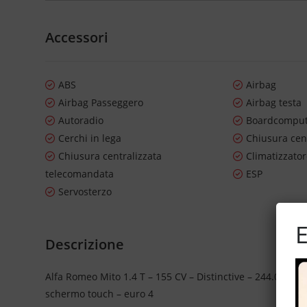
Accessori
ABS
Airbag
Airbag Passeggero
Airbag testa
Autoradio
Boardcompu
Cerchi in lega
Chiusura cen
Chiusura centralizzata
Climatizzato
telecomandata
ESP
Servosterzo
E
Descrizione
Alfa Romeo Mito 1.4 T – 155 CV – Distinctive – 244.061 km 
schermo touch – euro 4