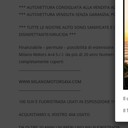
*** AUTOVETTURA CONSIGLIATA ALLA VENDITA AD OPER
*** AUTOVETTURA VENDUTA SENZA GARANZIA, POSSIBIL
*** TUTTE LE NOSTRE AUTO SONO SANIFICATE E IGIEN
DISINFETTANTE/VIRUCIDA ***
Finanziabile – permute – possibilità di estensione della
Milano Motors 4×4 S.r.l. da più di 20 anni Numeri Uno N
completamente coperti
____________________________________
WWW.MILANOMOTORS4X4.COM
____________________________________
Il
100 SUV E FUORISTRADA USATI IN ESPOSIZIONE !!!
Il
ACQUISTIAMO IL VOSTRO 4X4 USATO
DA OLTRE 20 ANNI I NUMERI UNO NEI FUORISTRADA