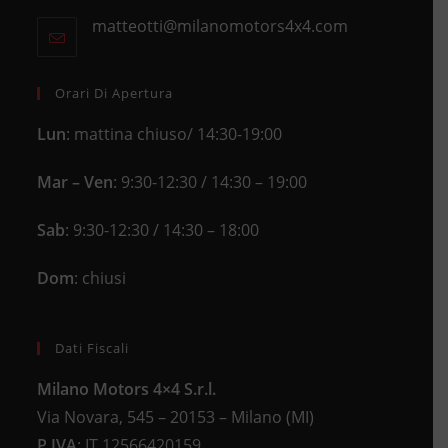
in
new
matteotti@milanomotors4x4.com
Opens
your
tab
in
application
your
application
Orari Di Apertura
Lun
: mattina chiuso/ 14:30-19:00
Mar – Ven
: 9:30-12:30 / 14:30 – 19:00
Sab
: 9:30-12:30 / 14:30 – 18:00
Dom
: chiusi
Dati Fiscali
Milano Motors 4×4 S.r.l.
Via Novara, 545 – 20153 – Milano (MI)
P.IVA
:
IT 12566420159