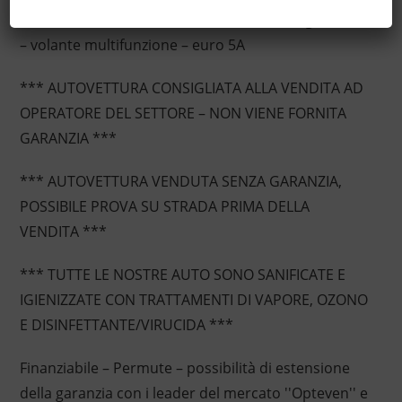
120.679 km – interni in stoffa – cerchi in lega da 17''
– volante multifunzione – euro 5A
*** AUTOVETTURA CONSIGLIATA ALLA VENDITA AD
OPERATORE DEL SETTORE – NON VIENE FORNITA
GARANZIA ***
*** AUTOVETTURA VENDUTA SENZA GARANZIA,
POSSIBILE PROVA SU STRADA PRIMA DELLA
VENDITA ***
*** TUTTE LE NOSTRE AUTO SONO SANIFICATE E
IGIENIZZATE CON TRATTAMENTI DI VAPORE, OZONO
E DISINFETTANTE/VIRUCIDA ***
Finanziabile – Permute – possibilità di estensione
della garanzia con i leader del mercato ''Opteven'' e