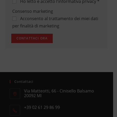
Ho letto e accetto
l'informativa privacy
*
Consenso marketing
Acconsento al trattamento dei miei dati
per finalità di marketing
Contattaci
Via Matteotti, 66 - Cinisello Balsamo
20092 MI
Opens
+39 02 61 29 86 99
in
Opens
a