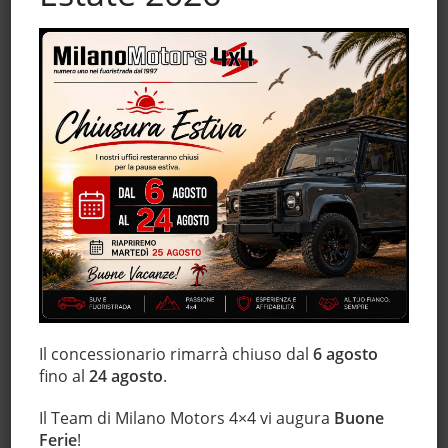
Autoradio
Boardcomputer
Bracciolo
Cerchi in lega
Chiusura centralizzata
Chiusura centralizzata senza chiave
Chiusura centralizzata telecomandata
Climatizzatore
Controllo trazione
ESP
Immobilizzatore elettronico
Servosterzo
Il concessionario rimarrà chiuso dal
6 agosto
fino al
24 agosto
.
Descrizione
Il Team di Milano Motors 4×4 vi augura
Buone
Ferie
!
Alfa Romeo Mito 1.4 T – 135 CV – Distinctive –