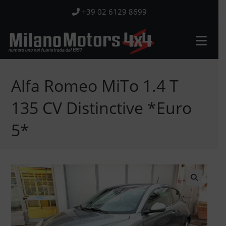
Salta
+39 02 6129 8699
al
contenuto
Alfa Romeo MiTo 1.4 T
135 CV Distinctive *Euro
5*
🔍