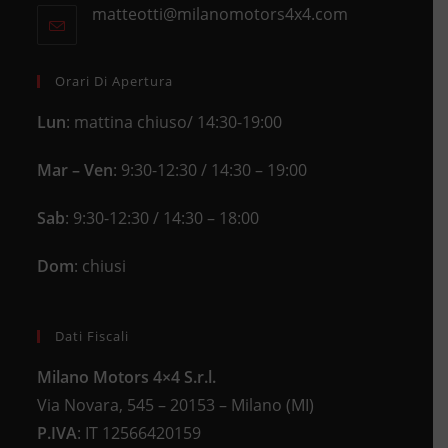
new
matteotti@milanomotors4x4.com
Opens
your
tab
in
application
your
application
Orari Di Apertura
Lun
: mattina chiuso/ 14:30-19:00
Mar – Ven
: 9:30-12:30 / 14:30 – 19:00
Sab
: 9:30-12:30 / 14:30 – 18:00
Dom
: chiusi
Dati Fiscali
Milano Motors 4×4 S.r.l.
Via Novara, 545 – 20153 – Milano (MI)
P.IVA
:
IT 12566420159