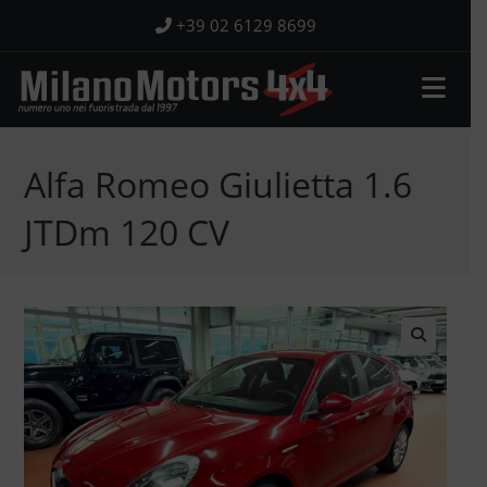
Salta
+39 02 6129 8699
al
contenuto
Alfa Romeo Giulietta 1.6
JTDm 120 CV
🔍