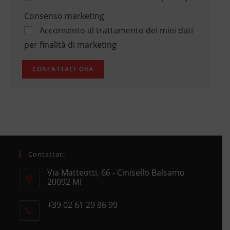
Consenso marketing
Acconsento al trattamento dei miei dati
per finalità di marketing
Contattaci
Via Matteotti, 66 - Cinisello Balsamo
20092 MI
Opens
+39 02 61 29 86 99
in
Opens
a
in