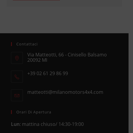
Contattaci
Via Matteotti, 66 - Cinisello Balsamo
20092 MI
Opens
+39 02 61 29 86 99
in
Opens
a
in
new
matteotti@milanomotors4x4.com
Opens
your
tab
in
application
your
application
Orari Di Apertura
Lun
: mattina chiuso/ 14:30-19:00