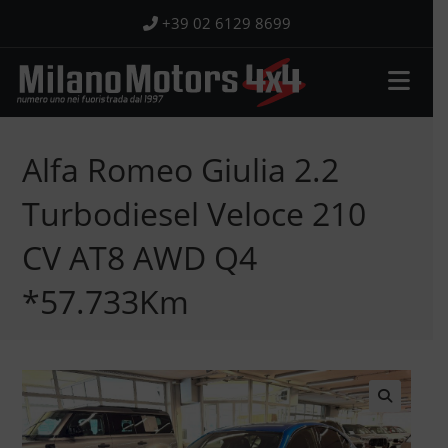
Salta
+39 02 6129 8699
al
contenuto
Alfa Romeo Giulia 2.2
Turbodiesel Veloce 210
CV AT8 AWD Q4
*57.733Km
🔍