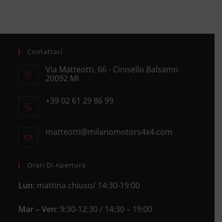
Contattaci
Via Matteotti, 66 - Cinisello Balsamo
20092 MI
Opens
+39 02 61 29 86 99
in
Opens
a
in
new
matteotti@milanomotors4x4.com
Opens
your
tab
in
application
your
application
Orari Di Apertura
Lun
: mattina chiuso/ 14:30-19:00
Mar – Ven
: 9:30-12:30 / 14:30 – 19:00