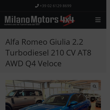
Salta
+39 02 6129 8699
al
contenuto
Alfa Romeo Giulia 2.2
Turbodiesel 210 CV AT8
AWD Q4 Veloce
🔍